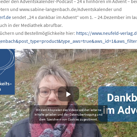
ieder den Adventskalender-Podcast – 24 x hinhören im Advent – bei
etern und www.sabine-langenbach.de/Adventskalender und
rf.de
sendet „24 x dankbar im Advent“ vom 1. – 24.Dezember im l
ch in der Mediathek abrufbar.
üchern und Bestellmöglichkeite hier:
https://www.neufeld-verlag.d
genbach&post_type=product&type_aws=true&aws_id=1&aws_filte