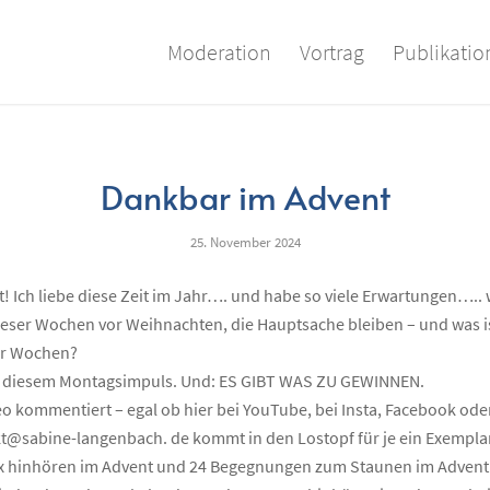
Moderation
Vortrag
Publikati
Dankbar im Advent
25. November 2024
! Ich liebe diese Zeit im Jahr…. und habe so viele Erwartungen….. 
eser Wochen vor Weihnachten, die Hauptsache bleiben – und was i
er Wochen?
n diesem Montagsimpuls. Und: ES GIBT WAS ZU GEWINNEN.
o kommentiert – egal ob hier bei YouTube, bei Insta, Facebook oder
kt@sabine-langenbach. de kommt in den Lostopf für je ein Exempla
 x hinhören im Advent und 24 Begegnungen zum Staunen im Advent