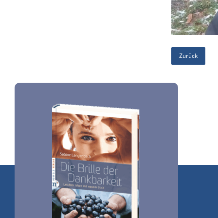
Zurück
Sabine Langenbach
Oberer Ardeyweg 3
58762 Altena