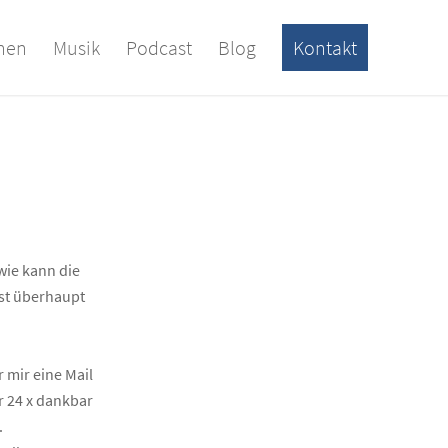
onen
Musik
Podcast
Blog
Kontakt
wie kann die
st überhaupt
 mir eine Mail
r 24 x dankbar
.