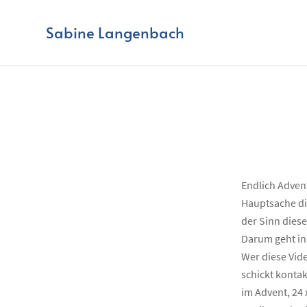
Sabine Langenbach
Endlich Advent
Hauptsache di
der Sinn dies
Darum geht i
Wer diese Vide
schickt konta
im Advent, 24