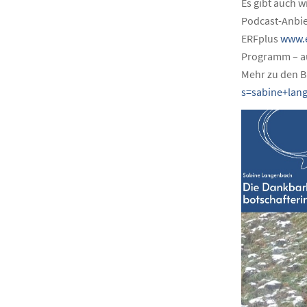
Es gibt auch w
Podcast-Anbi
ERFplus
www.e
Programm – au
Mehr zu den B
s=sabine+lan