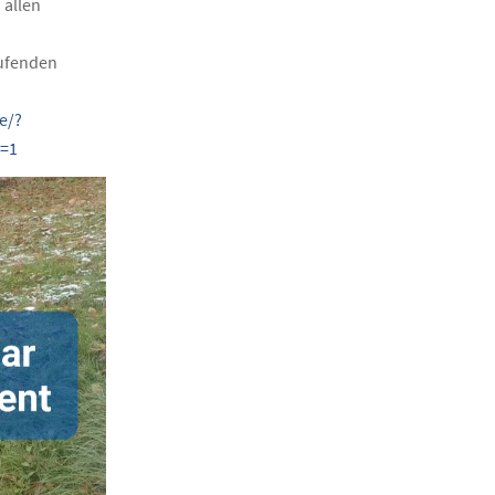
 allen
aufenden
e/?
r=1