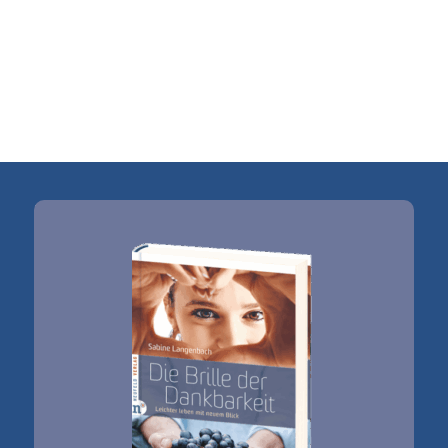
Sabine Langenbach
Oberer Ardeyweg 3
58762 Altena
Tel.: 0170 / 32 17 178
E-Mail:
kontakt@sabine-langenbach.de