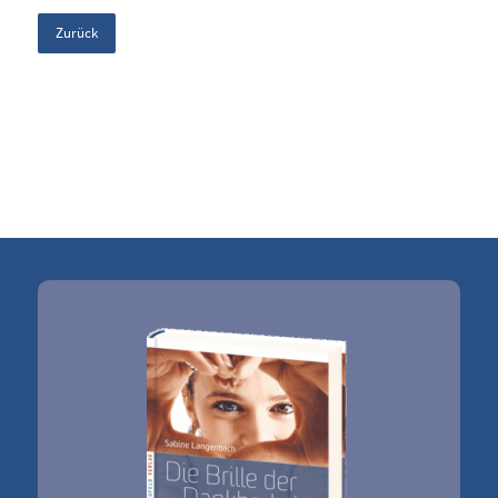
Zurück
Sabine Langenbach
Oberer Ardeyweg 3
58762 Altena
Tel.: 0170 / 32 17 178
E-Mail:
kontakt@sabine-langenbach.de