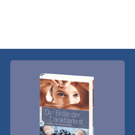
Sabine Langenbach
Oberer Ardeyweg 3
58762 Altena
Tel.: 0170 / 32 17 178
E-Mail:
kontakt@sabine-langenbach.de